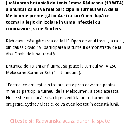
Jucătoarea britanică de tenis Emma Răducanu (19 WTA)
a anunţat că nu va mai participa la turneul WTA de la
Melbourne premergător Australian Open după ce
tocmai a ieşit din izolare în urma infecţiei cu
coronavirus, scrie Reuters.
Răducanu, câştigătoarea de la US Open de anul trecut, a ratat,
din cauza Covid-19, participarea la turneul demonstrativ de la
Abu Dhabi de luna trecută.
Britanica de 19 ani ar fi urmat să joace la turneul WTA 250
Melbourne Summer Set (4 – 9 ianuarie).
”Tocmai ce am ieşit din izolare, este prea devreme pentru
mine să particip la turneul de la Melbourne”, a spus aceasta.
Nu se ştie nici dacă ea va fi prezentă la un alt turneu de
pregătire, Sydney Classic, ce va avea loc tot în această lună.
Citeste si:
Radwanska acuza dureri la spate