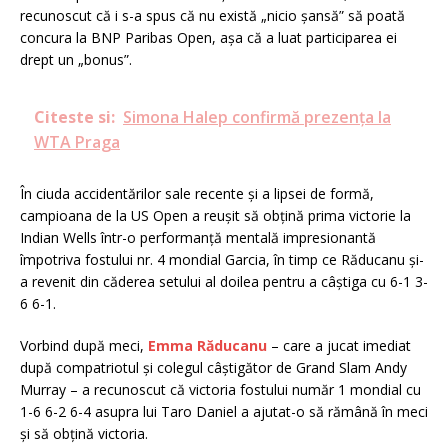
recunoscut că i s-a spus că nu există „nicio șansă” să poată
concura la BNP Paribas Open, așa că a luat participarea ei
drept un „bonus”.
Citeste si:
Simona Halep confirmă prezența la
WTA Praga
În ciuda accidentărilor sale recente și a lipsei de formă,
campioana de la US Open a reușit să obțină prima victorie la
Indian Wells într-o performanță mentală impresionantă
împotriva fostului nr. 4 mondial Garcia, în timp ce Răducanu și-
a revenit din căderea setului al doilea pentru a câștiga cu 6-1 3-
6 6-1.
Vorbind după meci,
Emma Răducanu
– care a jucat imediat
după compatriotul și colegul câștigător de Grand Slam Andy
Murray – a recunoscut că victoria fostului număr 1 mondial cu
1-6 6-2 6-4 asupra lui Taro Daniel a ajutat-o să rămână în meci
și să obțină victoria.