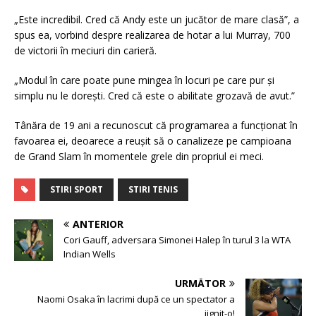
„Este incredibil. Cred că Andy este un jucător de mare clasă”, a
spus ea, vorbind despre realizarea de hotar a lui Murray, 700
de victorii în meciuri din carieră.
„Modul în care poate pune mingea în locuri pe care pur și
simplu nu le dorești. Cred că este o abilitate grozavă de avut.”
Tânăra de 19 ani a recunoscut că programarea a funcționat în
favoarea ei, deoarece a reușit să o canalizeze pe campioana
de Grand Slam în momentele grele din propriul ei meci.
STIRI SPORT
STIRI TENIS
ANTERIOR
Cori Gauff, adversara Simonei Halep în turul 3 la WTA
Indian Wells
URMĂTOR
Naomi Osaka în lacrimi după ce un spectator a
jignit-o!