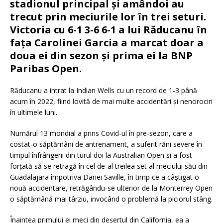
stadionul principal și amândoi au
trecut prin meciurile lor în trei seturi.
Victoria cu 6-1 3-6 6-1 a lui Răducanu în
fața Carolinei Garcia a marcat doar a
doua ei din sezon și prima ei la BNP
Paribas Open.
Răducanu a intrat la Indian Wells cu un record de 1-3 până
acum în 2022, fiind lovită de mai multe accidentări și nenorociri
în ultimele luni.
Numărul 13 mondial a prins Covid-ul în pre-sezon, care a
costat-o săptămâni de antrenament, a suferit răni severe în
timpul înfrângerii din turul doi la Australian Open și a fost
forțată să se retragă în cel de-al treilea set al meciului său din
Guadalajara împotriva Dariei Saville, în timp ce a câștigat o
nouă accidentare, retrăgându-se ulterior de la Monterrey Open
o săptămână mai târziu, invocând o problemă la piciorul stâng.
Înaintea primului ei meci din deșertul din California, ea a