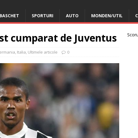
BASCHET
SPORTURI
AUTO
MONDEN/UTIL
C
ost cumparat de Juventus
Scorur
ermania
,
Italia
,
Ultimele articole
0