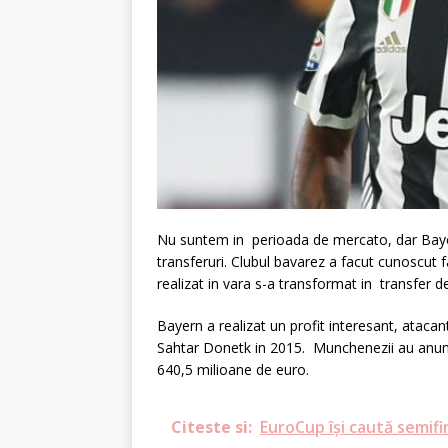
Nu suntem in perioada de mercato, dar Bayer
transferuri. Clubul bavarez a facut cunoscut 
realizat in vara s-a transformat in transfer 
Bayern a realizat un profit interesant, atacan
Sahtar Donetk in 2015. Munchenezii au anunta
640,5 milioane de euro.
Citeste si:
EuroCup își caută semifi