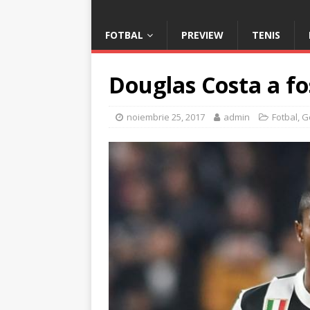
FOTBAL
PREVIEW
TENIS
Douglas Costa a f
noiembrie 25, 2017
admin
Fotbal
,
G