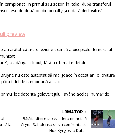
 în campionat, în primul său sezon în Italia, după transferul
nscrisese de două ori din penalty și o dată din lovitură
uli preview
 au arătat că are o leziune extinsă a bicepsului femural al
omunicat.
e”, a adăugat clubul, fără a oferi alte detalii.
e Bruyne nu este așteptat să mai joace în acest an, o lovitură
păra titlul de campioană a Italiei.
e primul loc datorită golaverajului, având același număr de
.
URMĂTOR
rul
Bătălia dintre sexe: Lidera mondială
ancă la
Aryna Sabalenka se va confrunta cu
Nick Kyrgios la Dubai