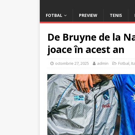
FOTBAL
PREVIEW
TENIS
De Bruyne de la Na
joace în acest an
octombrie 27, 2025
admin
Fotbal
,
It