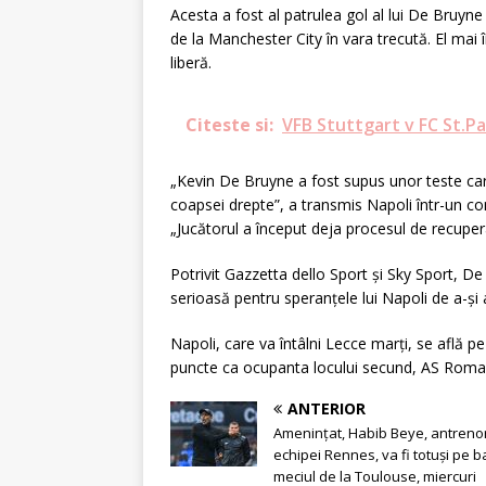
Acesta a fost al patrulea gol al lui De Bruyne
de la Manchester City în vara trecută. El mai î
liberă.
Citeste si:
VFB Stuttgart v FC St.Pa
„Kevin De Bruyne a fost supus unor teste care
coapsei drepte”, a transmis Napoli într-un c
„Jucătorul a început deja procesul de recuperar
Potrivit Gazzetta dello Sport și Sky Sport, D
serioasă pentru speranțele lui Napoli de a-și a
Napoli, care va întâlni Lecce marți, se află p
puncte ca ocupanta locului secund, AS Roma
ANTERIOR
Amenințat, Habib Beye, antreno
echipei Rennes, va fi totuși pe b
meciul de la Toulouse, miercuri