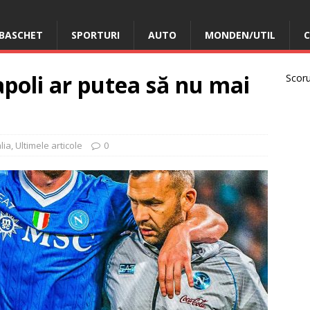
BASCHET
SPORTURI
AUTO
MONDEN/UTIL
C
poli ar putea să nu mai
Scorur
alia
,
Ultimele articole
0