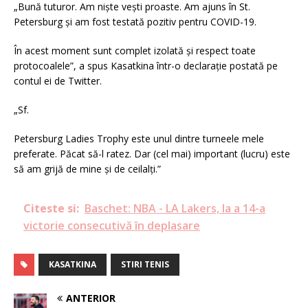
„Bună tuturor. Am niște vești proaste. Am ajuns în St.
Petersburg și am fost testată pozitiv pentru COVID-19.
În acest moment sunt complet izolată și respect toate
protocoalele”, a spus Kasatkina într-o declarație postată pe
contul ei de Twitter.
„Sf.
Petersburg Ladies Trophy este unul dintre turneele mele
preferate. Păcat să-l ratez. Dar (cel mai) important (lucru) este
să am grijă de mine și de ceilalți.”
Citeste si:
Baschet: NBA - LA Lakers, la a 14-a
victorie consecutivă în deplasare
KASATKINA
STIRI TENIS
ANTERIOR