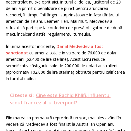
necontrolat nu s-a oprit aici. În turul al doilea, jucătorul de 28
de ani a primit o penalizare de punct pentru aruncarea
rachetei, în timpul înfrângerii surprinzătoare în fața tânărului
american de 19 ani, Learner Tien. Mai mult, Medvedev a
refuzat să participe la conferința de presă obligatorie de după
meci, încălcând astfel regulamentul turneului.
În urma acestor incidente,
Daniil Medvedev a fost
sancționat
cu amenzi totale în valoare de 76.000 de dolari
americani (62.400 de lire sterline). Acest lucru reduce
semnificativ câștigurile sale de 200.000 de dolari australieni
(aproximativ 102.000 de lire sterline) obținute pentru calificarea
în turul al doilea.
Citeste si:
Cine este Rachid Khlifi, influentul
scout francez al lui Liverpool?
Eliminarea sa prematură reprezintă un șoc, mai ales având în
vedere că Medvedev a fost finalist la Australian Open anul
trecut. Acesta este cel mai devreme moment în care părăsește