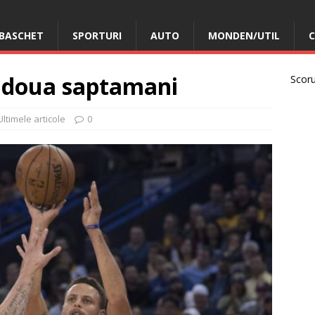
BASCHET
SPORTURI
AUTO
MONDEN/UTIL
C
n doua saptamani
Scorur
Ultimele articole
0