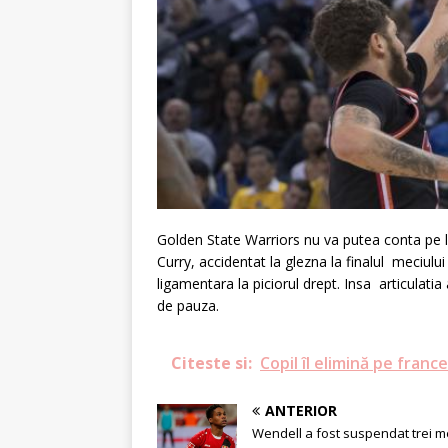
Golden State Warriors nu va putea conta pe l
Curry, accidentat la glezna la finalul meciulu
ligamentara la piciorul drept. Insa articulati
de pauza.
Citeste si:
Copil îl elimină pe franc
ANTERIOR
Wendell a fost suspendat trei m