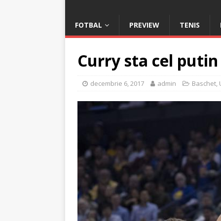
FOTBAL
PREVIEW
TENIS
Curry sta cel puti
decembrie 6, 2017
admin
Baschet
,