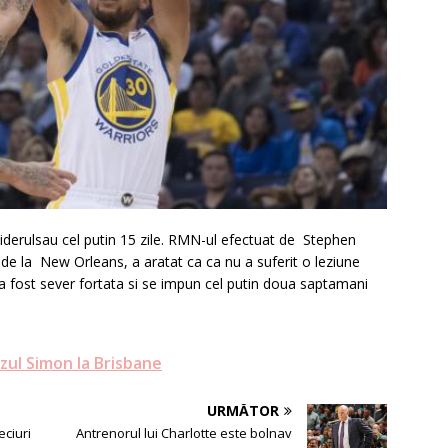
iderulsau cel putin 15 zile. RMN-ul efectuat de Stephen
i de la New Orleans, a aratat ca ca nu a suferit o leziune
a a fost sever fortata si se impun cel putin doua saptamani
ezul Simon la Brisbane
URMĂTOR
eciuri
Antrenorul lui Charlotte este bolnav