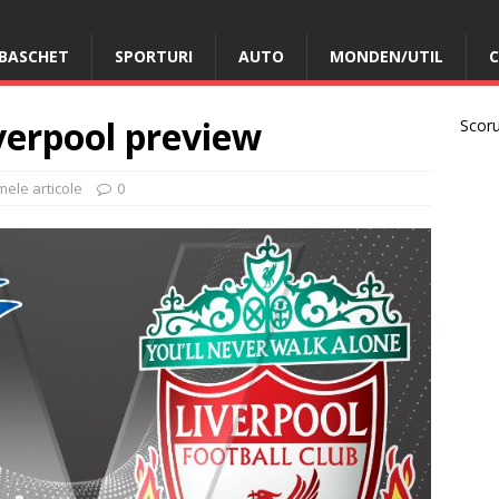
BASCHET
SPORTURI
AUTO
MONDEN/UTIL
C
iverpool preview
Scorur
mele articole
0