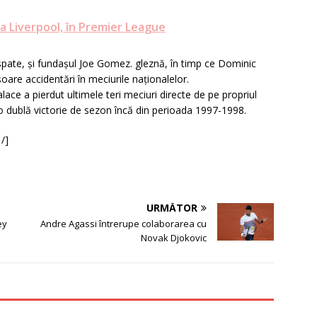
a Liverpool, în Premier League
pate, și fundașul Joe Gomez. gleznă, în timp ce Dominic
oare accidentări în meciurile naționalelor.
alace a pierdut ultimele teri meciuri directe de pe propriul
 o dublă victorie de sezon încă din perioada 1997-1998.
 /]
URMĂTOR
ey
Andre Agassi întrerupe colaborarea cu
Novak Djokovic