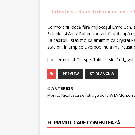
Citeste si:
Roberto Firmino revine l
Cormoranii joacă fără mijlocașul Emre Can, s
Solanke și Andy Robertson vor fi apți după uș
La capitolul statistici să amintim că Crystal P
stadion, în timp ce Liverpool nu a mai reușit
[soccer-info id=’2′ type=’table’ style=’red_light’
PREVIEW
STIRI ANGLIA
ANTERIOR
Monica Niculescu se retrage de la WTA Monterr
FII PRIMUL CARE COMENTEAZĂ