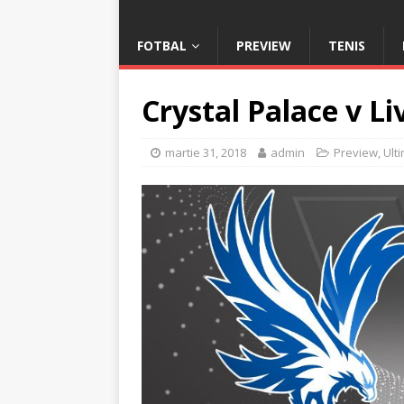
FOTBAL
PREVIEW
TENIS
Crystal Palace v L
martie 31, 2018
admin
Preview
,
Ulti