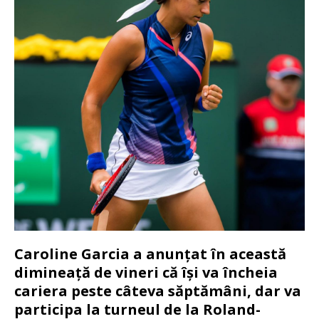
Caroline Garcia a anunțat în această
dimineață de vineri că își va încheia
cariera peste câteva săptămâni, dar va
participa la turneul de la Roland-