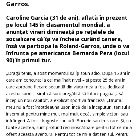
Garros.
Caroline Garcia (31 de ani), aflată în prezent
pe locul 145 în clasamentul mondial, a
anunțat vineri dimineață pe rețelele de
socializare că își va încheia curând cariera,
însă va participa la Roland-Garros, unde o va
înfrunta pe americanca Bernarda Pera (locul
90) în primul tur.
„Dragă tenis, a sosit momentul să îți spun adio. După 15 ani în
care am concurat la cel mai înalt nivel – și peste 25 de ani în
care aproape fiecare secundă din viața mea a fost dedicată
acestui sport – simt că sunt pregătită să întorc pagina și să
încep un nou capitol”, a explicat sportiva franceză. „Drumul
meu nu a fost întotdeauna ușor. Încă de la începuturi, tenisul a
însemnat pentru mine mult mai mult decât simple victorii sau
înfrângeri. A fost dragoste sau ură. Bucurie sau frustrare. Și, cu
toate acestea, sunt profund recunoscătoare pentru tot ce mi-a
oferit această aventură. Pentru tot ce mi-a dat tenisul. Pentru