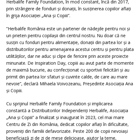
Herbalife Family Foundation, în mod constant, încă din 2017,
prin strângere de fonduri și donații, în susținerea copiilor aflați
în grija Asociației „Ana și Copiii”.
”Herbalife România este un partener de nădejde pentru noi și
un prieten pentru copilașii din centrul nostru. Nu doar că ne
susțin cu fonduri pentru alimentație, donații din partea lor și a
distribuitorilor pentru amenajarea acestui centru și pentru plata
utilităților, dar ne aduc și clipe de fericire prin aceste proiecte
minunate. De Inspiration Day, copiii au avut parte de momente
de maximă bucurie, au confecționat cu sportivii felicitări și au
primit din partea lor sfaturi și cuvinte calde, de care au mare
nevoie”, declară Mihaela Voivozeanu, Președinte Asociația Ana
și Copiii.
Cu sprijinul Herbalife Family Foundation și implicarea
constantă a Distribuitorilor Independenți Herbalife, Asociația
„Ana și Copiii” a finalizat și inaugurat în 2023, cel mai mare
Centru de Zi din România, dedicat copiilor aflaţi în dificultate,
proveniţi din familii defavorizate. Peste 200 de copii nevoiaşi
beneficiază zi de zi de mese delicioase, ajutor la teme,