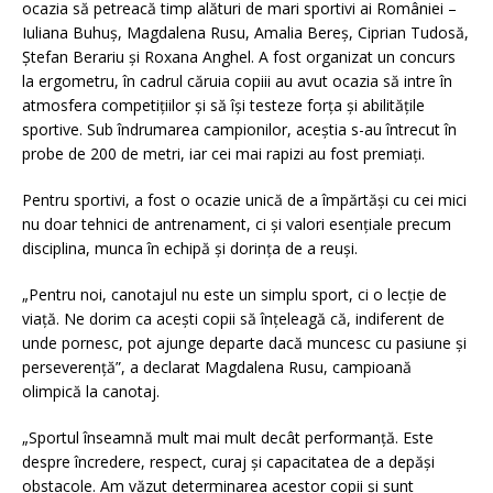
ocazia să petreacă timp alături de mari sportivi ai României –
Iuliana Buhuș, Magdalena Rusu, Amalia Bereș, Ciprian Tudosă,
Ștefan Berariu și Roxana Anghel. A fost organizat un concurs
la ergometru, în cadrul căruia copiii au avut ocazia să intre în
atmosfera competițiilor și să își testeze forța și abilitățile
sportive. Sub îndrumarea campionilor, aceștia s-au întrecut în
probe de 200 de metri, iar cei mai rapizi au fost premiați.
Pentru sportivi, a fost o ocazie unică de a împărtăși cu cei mici
nu doar tehnici de antrenament, ci și valori esențiale precum
disciplina, munca în echipă și dorința de a reuși.
„Pentru noi, canotajul nu este un simplu sport, ci o lecție de
viață. Ne dorim ca acești copii să înțeleagă că, indiferent de
unde pornesc, pot ajunge departe dacă muncesc cu pasiune și
perseverență”, a declarat Magdalena Rusu, campioană
olimpică la canotaj.
„Sportul înseamnă mult mai mult decât performanță. Este
despre încredere, respect, curaj și capacitatea de a depăși
obstacole. Am văzut determinarea acestor copii și sunt