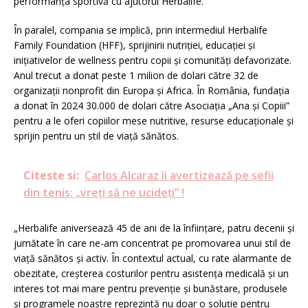
performanța sportivă cu ajutorul Herbalife.
În paralel, compania se implică, prin intermediul Herbalife
Family Foundation (HFF), sprijinirii nutriției, educației și
inițiativelor de wellness pentru copii și comunități defavorizate.
Anul trecut a donat peste 1 milion de dolari către 32 de
organizații nonprofit din Europa și Africa. În România, fundația
a donat în 2024 30.000 de dolari către Asociația „Ana și Copiii”
pentru a le oferi copiilor mese nutritive, resurse educaționale și
sprijin pentru un stil de viață sănătos.
Citeste si:
Carlos Alcaraz îi avertizează pe șefii
din tenis: „vreți să ne ucideți” !
„Herbalife aniversează 45 de ani de la înființare, patru decenii și
jumătate în care ne-am concentrat pe promovarea unui stil de
viață sănătos și activ. În contextul actual, cu rate alarmante de
obezitate, creșterea costurilor pentru asistența medicală și un
interes tot mai mare pentru prevenție și bunăstare, produsele
și programele noastre reprezintă nu doar o soluție pentru