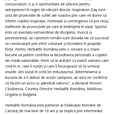
consumatori, ci și o oportunitate de afacere pentru
antreprenori în regim de vânzări directe. Inspiration Day este
unul din proiectele de suflet ale noastre prin care ne dorim să
oferim copiilor inspirație, motivație și convingerea că pot reuși,
indiferent de provocările pe care le întâmpină în viață. Sportul
este un exemplu extraordinar de disciplină, muncă și
perseverență, iar canotorii români sunt dovada vie că succesul
se construiește prin efort constant și încredere în propriile
forțe. Pentru Herbalife România este o onoare și o mare
bucurie să putem contribui la dezvoltarea personală a copiilor
din medii vulnerabile. Vrem să le arătăm că există oameni care
cred în ei, care îi susțin și care îi încurajează să își urmeze
visurile. Am văzut în ochii lor entuziasmul, determinarea și
bucuria de a fi alături de acești campioni, iar asta ne confirmă
că facem un lucru cu adevărat valoros”, a declarat Romeo
Căzănescu, Country Director Herbalife România, Moldova,
Ungaria și Bulgaria.
Herbalife România este partener al Federației Române de
Canotaj de mai bine de 10 ani și se implică prin intermediul