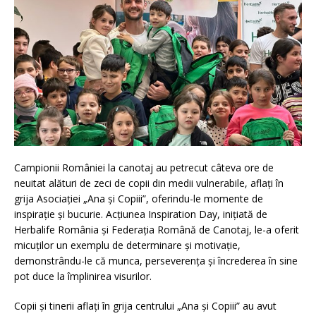
Campionii României la canotaj au petrecut câteva ore de
neuitat alături de zeci de copii din medii vulnerabile, aflaţi în
grija Asociației „Ana și Copiii”, oferindu-le momente de
inspirație şi bucurie. Acțiunea Inspiration Day, inițiată de
Herbalife România și Federația Română de Canotaj, le-a oferit
micuților un exemplu de determinare și motivație,
demonstrându-le că munca, perseverența și încrederea în sine
pot duce la împlinirea visurilor.
Copii și tinerii aflați în grija centrului „Ana și Copiii” au avut