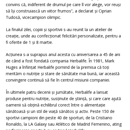
convins că, indiferent de drumul pe care îl vor alege, vor reuși
să își construiască un viitor frumos”, a declarat și Ciprian
Tudosă, vicecampion olimpic.
La finalul zilei, copiii și sportivii s-au reunit la un atelier de
creație, unde au confecționat felicitări personalizate, pentru a
fi oferite de 1 și 8 martie.
Acțiunea s-a suprapus anul acesta cu aniversarea a 45 de ani
de când a fost fondată compania Herbalife. În 1981, Mark
Huges a înființat Herbalife pornind de la premisa că toți
merităm o nutriție și stare de sănătate mai bună, iar această
convingere continuă să fie în centrul misiunii companiei.
În ultimele patru decenii și jumătate, Herbalife a lansat
produse pentru nutriție, susținute de știință, și care care ajută
oamenii să obțină echilibrul corect între o alimentație
sănătoasă și un stil de viață sănătos și activ. Peste 150 de
sportivi campioni din peste 40 de sporturi, de la Cristiano
Ronaldo, la LA Galaxy sau Atlético de Madrid Femenino, ating