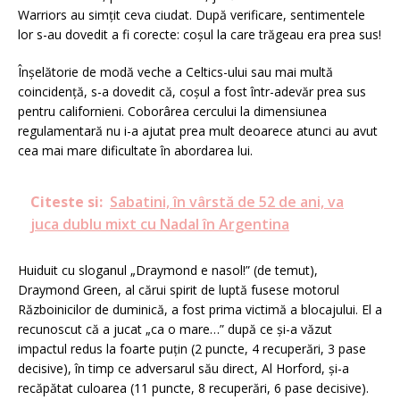
Warriors au simțit ceva ciudat. După verificare, sentimentele
lor s-au dovedit a fi corecte: coșul la care trăgeau era prea sus!
Înșelătorie de modă veche a Celtics-ului sau mai multă
coincidență, s-a dovedit că, coșul a fost într-adevăr prea sus
pentru californieni. Coborârea cercului la dimensiunea
regulamentară nu i-a ajutat prea mult deoarece atunci au avut
cea mai mare dificultate în abordarea lui.
Citeste si:
Sabatini, în vârstă de 52 de ani, va
juca dublu mixt cu Nadal în Argentina
Huiduit cu sloganul „Draymond e nasol!” (de temut),
Draymond Green, al cărui spirit de luptă fusese motorul
Războinicilor de duminică, a fost prima victimă a blocajului. El a
recunoscut că a jucat „ca o mare…” după ce și-a văzut
impactul redus la foarte puțin (2 puncte, 4 recuperări, 3 pase
decisive), în timp ce adversarul său direct, Al Horford, și-a
recăpătat culoarea (11 puncte, 8 recuperări, 6 pase decisive).