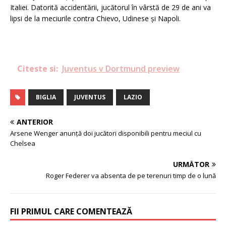
Italiei. Datorită accidentării, jucătorul în vârstă de 29 de ani va
lipsi de la meciurile contra Chievo, Udinese și Napoli.
Citeste si:
Juventus v Dortmund preview
BIGLIA
JUVENTUS
LAZIO
ANTERIOR
Arsene Wenger anunță doi jucători disponibili pentru meciul cu
Chelsea
URMĂTOR
Roger Federer va absenta de pe terenuri timp de o lună
FII PRIMUL CARE COMENTEAZĂ