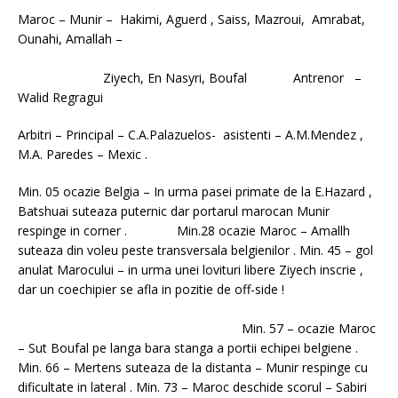
Maroc – Munir – Hakimi, Aguerd , Saiss, Mazroui, Amrabat,
Ounahi, Amallah –
Ziyech, En Nasyri, Boufal Antrenor –
Walid Regragui
Arbitri – Principal – C.A.Palazuelos- asistenti – A.M.Mendez ,
M.A. Paredes – Mexic .
Min. 05 ocazie Belgia – In urma pasei primate de la E.Hazard ,
Batshuai suteaza puternic dar portarul marocan Munir
respinge in corner . Min.28 ocazie Maroc – Amallh
suteaza din voleu peste transversala belgienilor . Min. 45 – gol
anulat Marocului – in urma unei lovituri libere Ziyech inscrie ,
dar un coechipier se afla in pozitie de off-side !
Min. 57 – ocazie Maroc
– Sut Boufal pe langa bara stanga a portii echipei belgiene .
Min. 66 – Mertens suteaza de la distanta – Munir respinge cu
dificultate in lateral . Min. 73 – Maroc deschide scorul – Sabiri