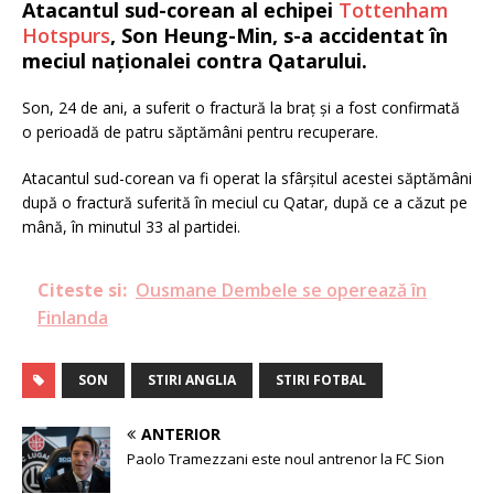
Atacantul sud-corean al echipei
Tottenham
Hotspurs
, Son Heung-Min, s-a accidentat în
meciul naționalei contra Qatarului.
Son, 24 de ani, a suferit o fractură la braț și a fost confirmată
o perioadă de patru săptămâni pentru recuperare.
Atacantul sud-corean va fi operat la sfârșitul acestei săptămâni
după o fractură suferită în meciul cu Qatar, după ce a căzut pe
mână, în minutul 33 al partidei.
Citeste si:
Ousmane Dembele se operează în
Finlanda
SON
STIRI ANGLIA
STIRI FOTBAL
ANTERIOR
Paolo Tramezzani este noul antrenor la FC Sion