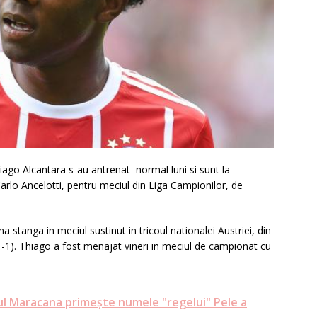
iago Alcantara s-au antrenat normal luni si sunt la
arlo Ancelotti, pentru meciul din Liga Campionilor, de
 stanga in meciul sustinut in tricoul nationalei Austriei, din
1-1). Thiago a fost menajat vineri in meciul de campionat cu
ul Maracana primeşte numele "regelui" Pele a