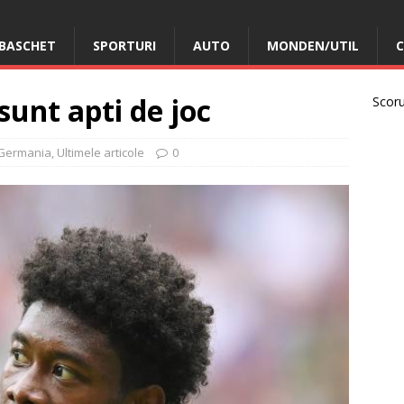
BASCHET
SPORTURI
AUTO
MONDEN/UTIL
C
sunt apti de joc
Scorur
Germania
,
Ultimele articole
0