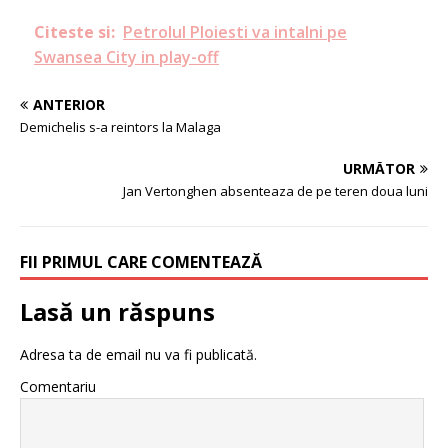
Citeste si:
Petrolul Ploiesti va intalni pe
Swansea City in play-off
ANTERIOR
Demichelis s-a reintors la Malaga
URMĂTOR
Jan Vertonghen absenteaza de pe teren doua luni
FII PRIMUL CARE COMENTEAZĂ
Lasă un răspuns
Adresa ta de email nu va fi publicată.
Comentariu