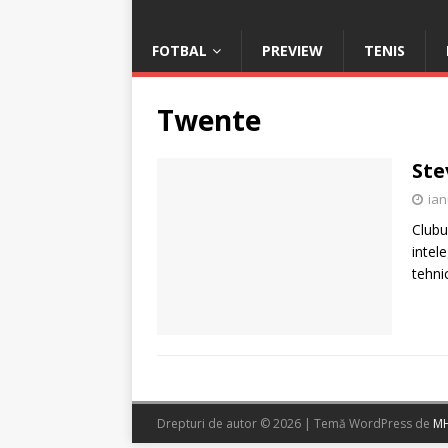
FOTBAL
PREVIEW
TENIS
Twente
Ste
ian
Clubu
intel
tehni
Drepturi de autor © 2026 | Temă WordPress de
MH