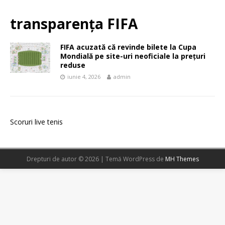
transparența FIFA
FIFA acuzată că revinde bilete la Cupa
Mondială pe site-uri neoficiale la prețuri
reduse
iunie 4, 2026
admin
Scoruri live tenis
Drepturi de autor © 2026 | Temă WordPress de
MH Themes