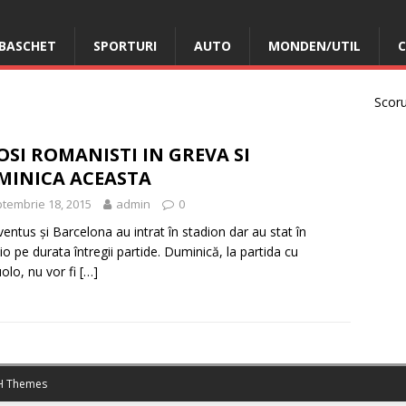
BASCHET
SPORTURI
AUTO
MONDEN/UTIL
C
Scorur
OSI ROMANISTI IN GREVA SI
MINICA ACEASTA
tembrie 18, 2015
admin
0
ventus şi Barcelona au intrat în stadion dar au stat în
zio pe durata întregii partide. Duminică, la partida cu
olo, nu vor fi
[…]
 Themes