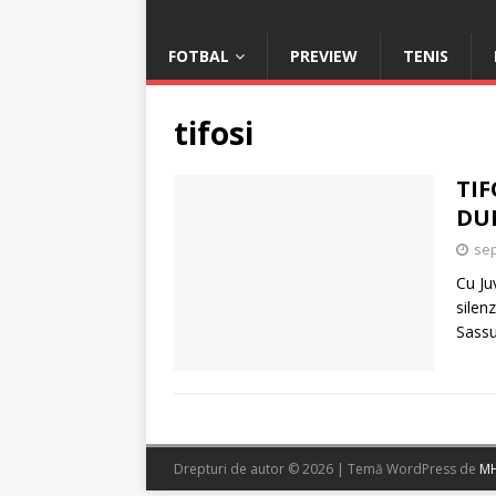
FOTBAL
PREVIEW
TENIS
tifosi
TIF
DU
sep
Cu Ju
silen
Sassu
Drepturi de autor © 2026 | Temă WordPress de
MH