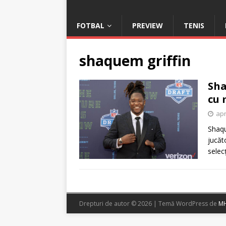
FOTBAL
PREVIEW
TENIS
shaquem griffin
Sha
cu
apr
Shaqu
jucăt
selec
Drepturi de autor © 2026 | Temă WordPress de
MH