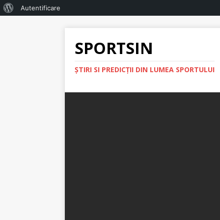
Autentificare
SPORTSIN
ŞTIRI SI PREDICŢII DIN LUMEA SPORTULUI