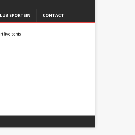
LUB SPORTSIN
CONTACT
i live tenis