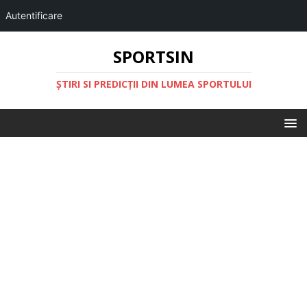
Autentificare
SPORTSIN
ŞTIRI SI PREDICŢII DIN LUMEA SPORTULUI