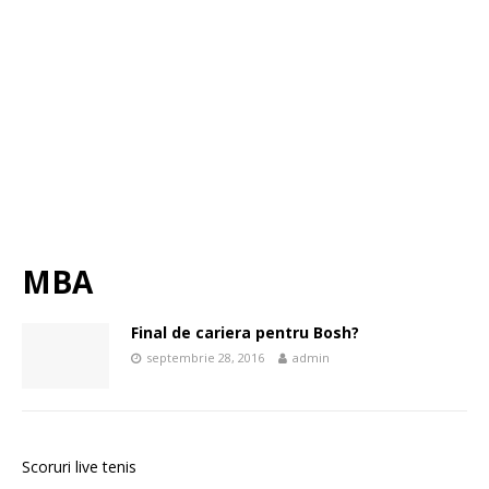
MBA
Final de cariera pentru Bosh?
septembrie 28, 2016
admin
Scoruri live tenis