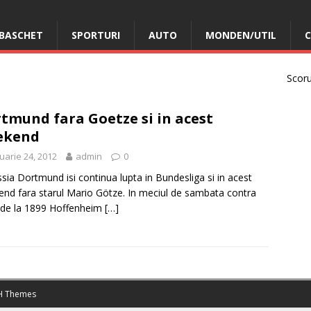
BASCHET
SPORTURI
AUTO
MONDEN/UTIL
C
Scorur
tmund fara Goetze si in acest
ekend
uarie 24, 2012
admin
0
sia Dortmund isi continua lupta in Bundesliga si in acest
nd fara starul Mario Götze. In meciul de sambata contra
 de la 1899 Hoffenheim
[…]
 Themes