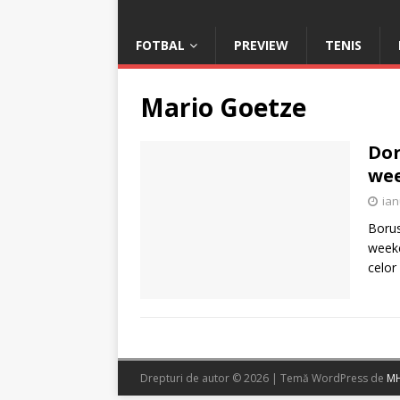
FOTBAL
PREVIEW
TENIS
Mario Goetze
Dor
we
ian
Borus
weeke
celor
Drepturi de autor © 2026 | Temă WordPress de
MH