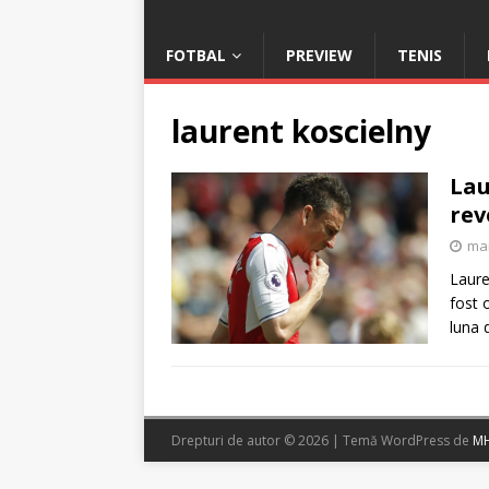
FOTBAL
PREVIEW
TENIS
laurent koscielny
Lau
rev
mai
Laure
fost 
luna 
Drepturi de autor © 2026 | Temă WordPress de
MH