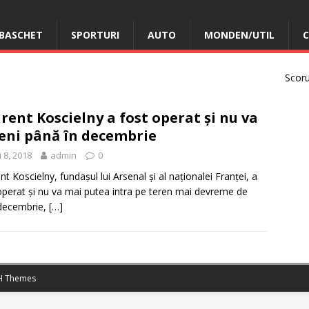
BASCHET
SPORTURI
AUTO
MONDEN/UTIL
C
Scorur
rent Koscielny a fost operat și nu va
eni până în decembrie
 8, 2018
admin
0
nt Koscielny, fundașul lui Arsenal și al naționalei Franței, a
operat și nu va mai putea intra pe teren mai devreme de
decembrie,
[…]
 Themes