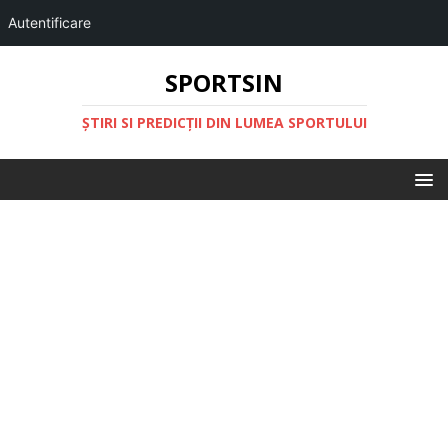
Autentificare
SPORTSIN
ŞTIRI SI PREDICŢII DIN LUMEA SPORTULUI