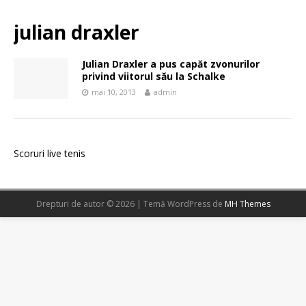
julian draxler
Julian Draxler a pus capăt zvonurilor
privind viitorul său la Schalke
mai 10, 2013
admin
Scoruri live tenis
Drepturi de autor © 2026 | Temă WordPress de
MH Themes