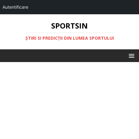
Autentificare
SPORTSIN
ŞTIRI SI PREDICŢII DIN LUMEA SPORTULUI