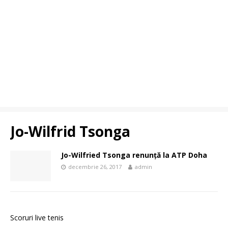
Jo-Wilfrid Tsonga
Jo-Wilfried Tsonga renunță la ATP Doha
decembrie 26, 2017
admin
Scoruri live tenis