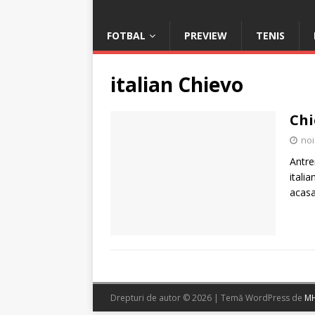
FOTBAL
PREVIEW
TENIS
italian Chievo
Chi
noi
Antre
itali
acasa
Drepturi de autor © 2026 | Temă WordPress de
MH