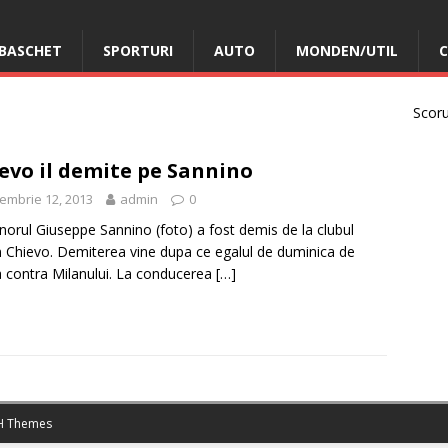
BASCHET
SPORTURI
AUTO
MONDEN/UTIL
C
Scorur
evo il demite pe Sannino
embrie 12, 2013
admin
0
norul Giuseppe Sannino (foto) a fost demis de la clubul
an Chievo. Demiterea vine dupa ce egalul de duminica de
 contra Milanului. La conducerea
[…]
 Themes