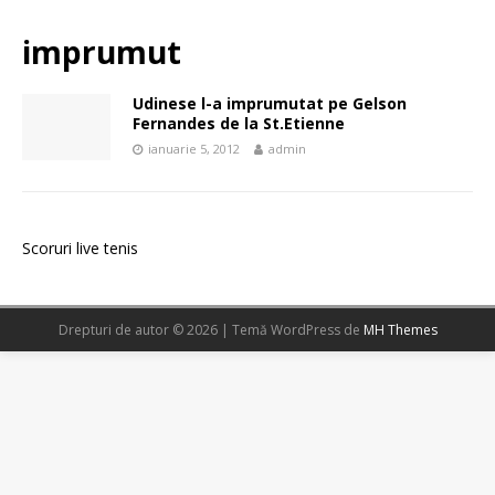
imprumut
Udinese l-a imprumutat pe Gelson
Fernandes de la St.Etienne
ianuarie 5, 2012
admin
Scoruri live tenis
Drepturi de autor © 2026 | Temă WordPress de
MH Themes