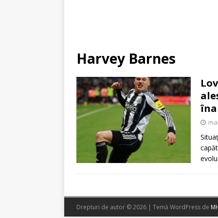
Harvey Barnes
Lov
ale
îna
mar
Situa
capăt
evolu
Drepturi de autor © 2026 | Temă WordPress de
MH