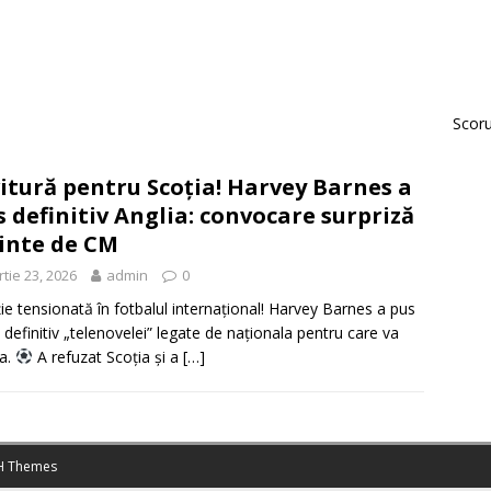
Scorur
itură pentru Scoția! Harvey Barnes a
s definitiv Anglia: convocare surpriză
inte de CM
tie 23, 2026
admin
0
ție tensionată în fotbalul internațional! Harvey Barnes a pus
 definitiv „telenovelei” legate de naționala pentru care va
a.
A refuzat Scoția și a
[…]
 Themes