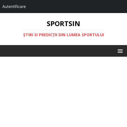
Autentificare
SPORTSIN
ŞTIRI SI PREDICŢII DIN LUMEA SPORTULUI