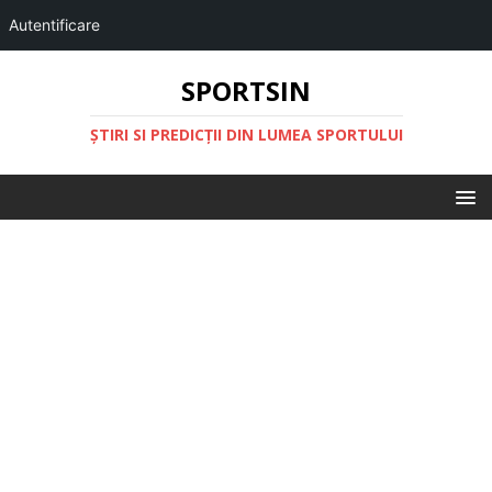
Autentificare
SPORTSIN
ŞTIRI SI PREDICŢII DIN LUMEA SPORTULUI