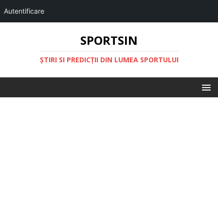
Autentificare
SPORTSIN
ŞTIRI SI PREDICŢII DIN LUMEA SPORTULUI