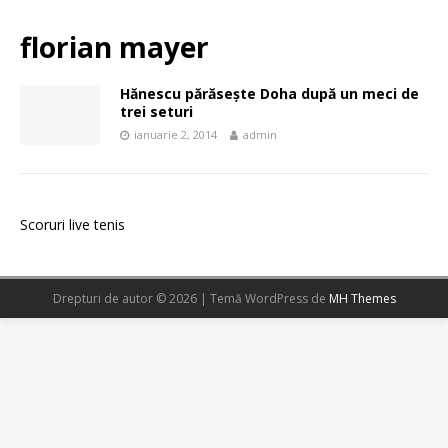
florian mayer
Hănescu părăseşte Doha după un meci de
trei seturi
ianuarie 2, 2014
admin
Scoruri live tenis
Drepturi de autor © 2026 | Temă WordPress de
MH Themes