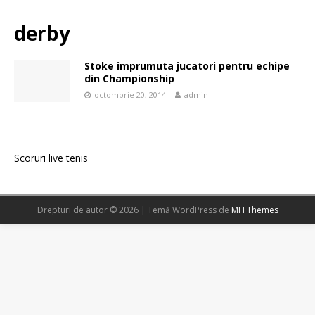
derby
Stoke imprumuta jucatori pentru echipe
din Championship
octombrie 20, 2014
admin
Scoruri live tenis
Drepturi de autor © 2026 | Temă WordPress de
MH Themes