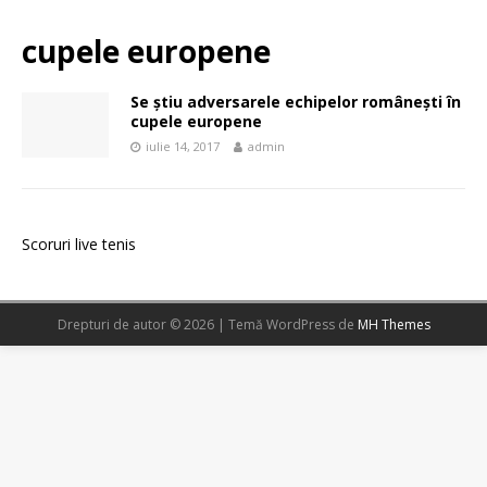
cupele europene
Se știu adversarele echipelor românești în
cupele europene
iulie 14, 2017
admin
Scoruri live tenis
Drepturi de autor © 2026 | Temă WordPress de
MH Themes