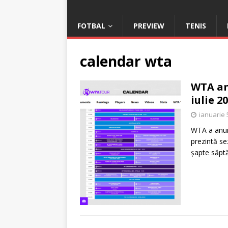
FOTBAL
PREVIEW
TENIS
calendar wta
WTA an
iulie 2
ianuarie 
WTA a anunț
prezintă se
șapte săp