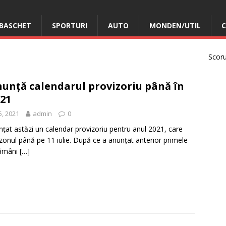
BASCHET
SPORTURI
AUTO
MONDEN/UTIL
C
Scorur
unță calendarul provizoriu până în
021
5, 2021
admin
0
at astăzi un calendar provizoriu pentru anul 2021, care
zonul până pe 11 iulie. După ce a anunțat anterior primele
tămâni
[…]