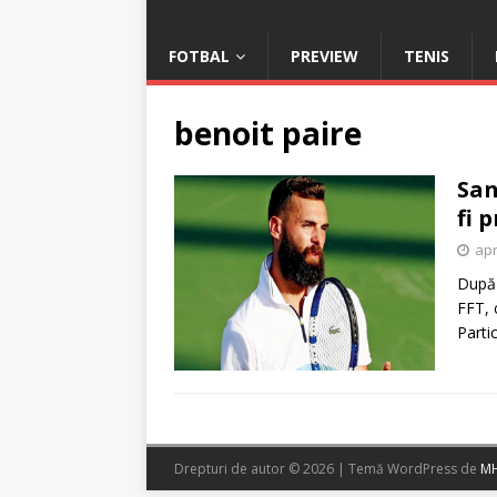
FOTBAL
PREVIEW
TENIS
benoit paire
San
fi 
apr
După 
FFT, 
Parti
Drepturi de autor © 2026 | Temă WordPress de
MH