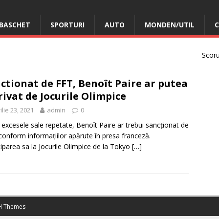
BASCHET
SPORTURI
AUTO
MONDEN/UTIL
C
Scorur
ctionat de FFT, Benoît Paire ar putea
privat de Jocurile Olimpice
ilie 23, 2021
admin
0
excesele sale repetate, Benoît Paire ar trebui sancționat de
conform informațiilor apărute în presa franceză.
ciparea sa la Jocurile Olimpice de la Tokyo
[…]
 Themes