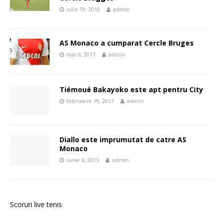
iulie 19, 2018
admin
AS Monaco a cumparat Cercle Bruges
mai 6, 2017
admin
Tiémoué Bakayoko este apt pentru City
februarie 19, 2017
admin
Diallo este imprumutat de catre AS
Monaco
iunie 6, 2015
admin
Scoruri live tenis