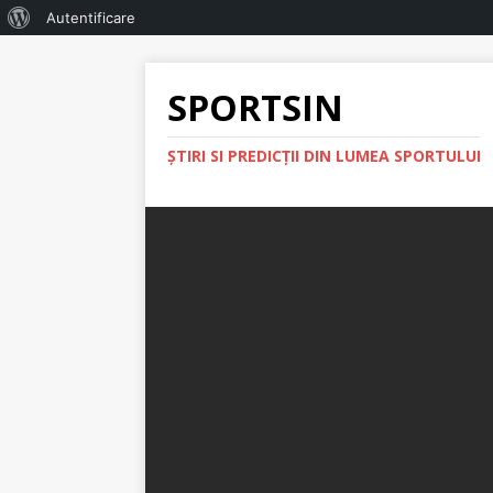
Autentificare
SPORTSIN
ŞTIRI SI PREDICŢII DIN LUMEA SPORTULUI