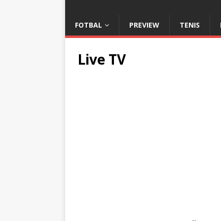
FOTBAL
PREVIEW
TENIS
Live TV