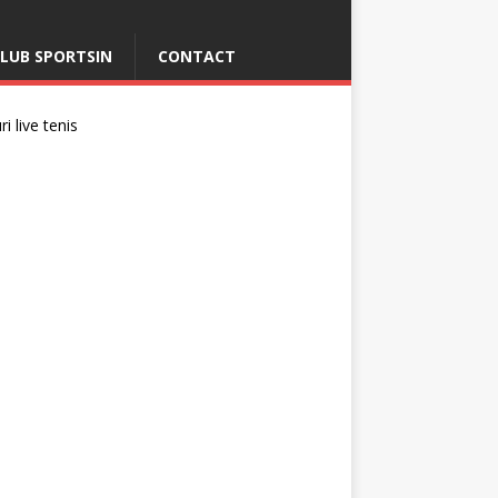
LUB SPORTSIN
CONTACT
i live tenis