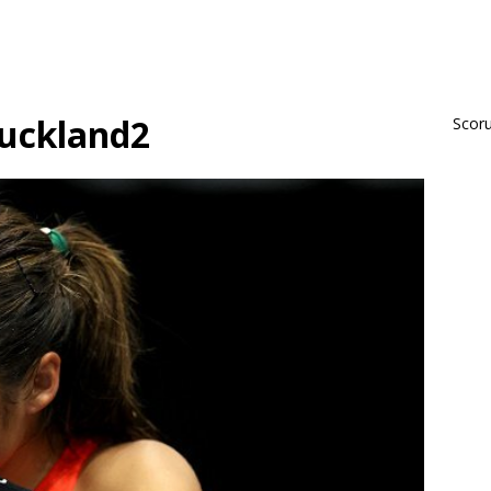
uckland2
Scorur