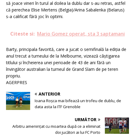
să joace vineri în turul al doilea la dublu dar s-au retras, astfel
că perechea Elise Mertens (Belgia)/Arina Sabalenka (Belarus)
s-a calificat fără joc în optimi.
Citeste si:
Mario Gomez operat, sta 3 saptamani
Barty, principala favorită, care a jucat o semifinală la ediţia de
anul trecut a turneului de la Melbourne, vizează câştigarea
titlului şi încheierea unei perioade de 43 de ani fără un
învingător australian la turneul de Grand Slam de pe teren
propriu.
AGERPRES
ANTERIOR
Ioana Roșca mai bifează un trofeu de dublu, de
data asta la ITF Grenoble
URMĂTOR
Arbitru ameninţat cu moartea după ce a eliminat
doi jucători ai lui FC Porto