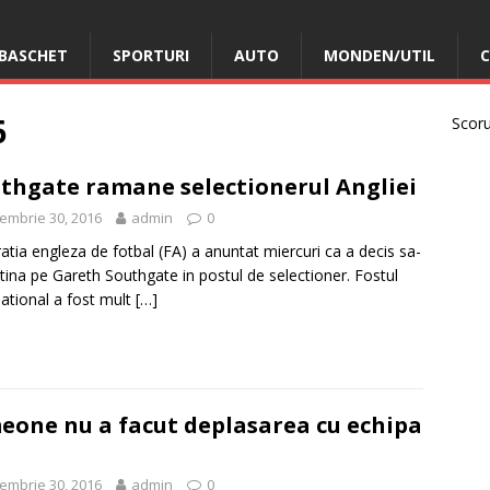
BASCHET
SPORTURI
AUTO
MONDEN/UTIL
C
6
Scorur
thgate ramane selectionerul Angliei
embrie 30, 2016
admin
0
atia engleza de fotbal (FA) a anuntat miercuri ca a decis sa-
tina pe Gareth Southgate in postul de selectioner. Fostul
national a fost mult
[…]
eone nu a facut deplasarea cu echipa
embrie 30, 2016
admin
0