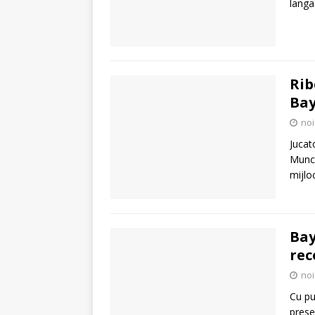
lang
Rib
Ba
noi
Jucat
Munch
mijlo
Bay
rec
noi
Cu pu
prese