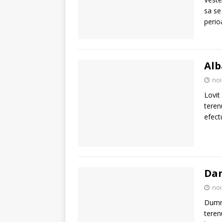
sa se
perio
Alb
noi
Lovit
teren
efect
Dan
noi
Dumni
teren