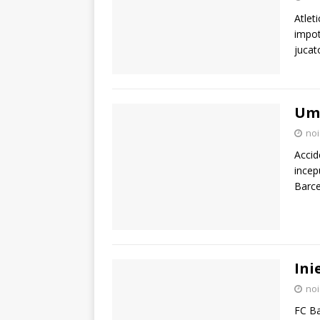
Atlet
impot
jucat
Umt
noi
Accid
incep
Barce
Ini
noi
FC Ba