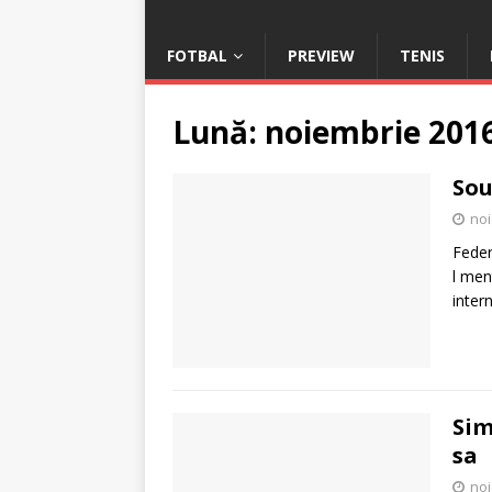
FOTBAL
PREVIEW
TENIS
Lună:
noiembrie 201
Sou
noi
Feder
l men
inter
Sim
sa
noi