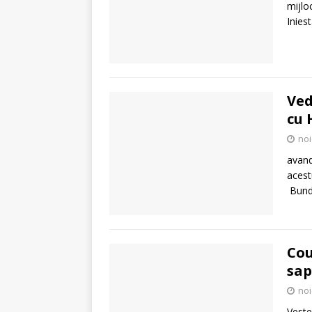
mijloc
Inies
Ved
cu 
noi
avand
acest
Bunde
Cou
sa
noi
Veste