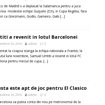
ico de Madrid s-a deplasat la Salamanca pentru a juca
riva modestei echipe Guijuelo (D3), in Cupa Regelui, fara
ori ca Griezmann, Godin, Gameiro, Gabi
[…]
iti a revenit in lotul Barcelonei
embrie 30, 2016
admin
0
entat la coapsa stanga la echipa nationala a Frantei, la
utul lunii noiembrie, Samuel Umtiti a revenit in lotul FC
lona pentru meciul de cupa,
[…]
esta este apt de joc pentru El Clasico
embrie 29, 2016
admin
0
rcelona va putea conta din nou pe metronomul de la