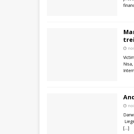
finan
Mar
tre
noi
Victi
Nisa,
Inter
And
noi
Darwi
Liege
[…]