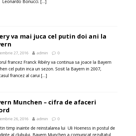
a Leonardo Bonucci.
[…]
ery va mai juca cel putin doi ani la
yern
embrie 27, 2016
admin
0
orul francez Franck Ribéry va continua sa joace la Bayern
en cel putin inca un sezon. Sosit la Bayern in 2007,
casul francez al carui
[…]
ern Munchen – cifra de afaceri
ord
embrie 26, 2016
admin
0
tin timp inainte de reinstalarea lui Uli Hoeness in postul de
dinte al clubului, Bayern Munchen a comunicat rezultatul