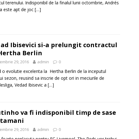
ul terenului. Indisponibil de la finalul lunii octombrie, Andrés
ta este apt de joc
[…]
ad Ibisevici si-a prelungit contractul
Hertha Berlin
embrie 29, 2016
admin
0
 o evolutie excelenta la Hertha Berlin de la inceputul
ui sezon, reusind sa inscrie de opt ori in meciurile de
sliga, Vedad Ibisevic a
[…]
tinho va fi indisponibil timp de sase
ptamani
embrie 29, 2016
admin
0
 foarte neplacuta pentru FC Liverpool. The Reds vor trebui