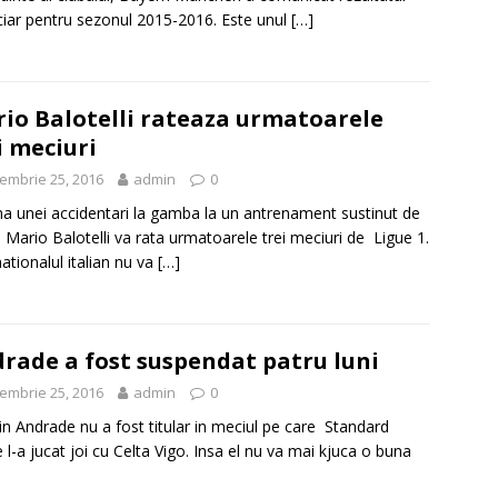
ciar pentru sezonul 2015-2016. Este unul
[…]
io Balotelli rateaza urmatoarele
i meciuri
embrie 25, 2016
admin
0
ma unei accidentari la gamba la un antrenament sustinut de
 Mario Balotelli va rata urmatoarele trei meciuri de Ligue 1.
nationalul italian nu va
[…]
rade a fost suspendat patru luni
embrie 25, 2016
admin
0
n Andrade nu a fost titular in meciul pe care Standard
 l-a jucat joi cu Celta Vigo. Insa el nu va mai kjuca o buna