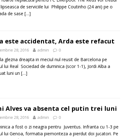
 lipseasca de serviciile lui Philippe Coutinho (24 ani) pe o
ada de sase
[…]
a este accidentat, Arda este refacut
embrie 28, 2016
admin
0
 la glezna dreapta in meciul nul reusit de Barcelona pe
ul lui Real Sociedad de duminica (scor 1-1), Jordi Alba a
uat luni un
[…]
i Alves va absenta cel putin trei luni
embrie 28, 2016
admin
0
nica a fost o zi neagra pentru Juventus. Infranta cu 1-3 pe
ul lui Genoa, formatia piemonteza a pierdut doi jucatori. Pe