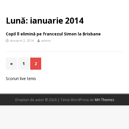
Lună:
ianuarie 2014
Copil îl elimină pe francezul Simon la Brisbane
ianuarie 2, 2014
admin
«
1
2
Scoruri live tenis
Drepturi de autor © 2026 | Temă WordPress de
MH Themes