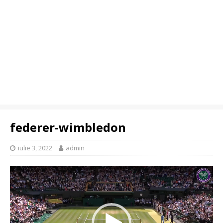
federer-wimbledon
iulie 3, 2022
admin
Player
video