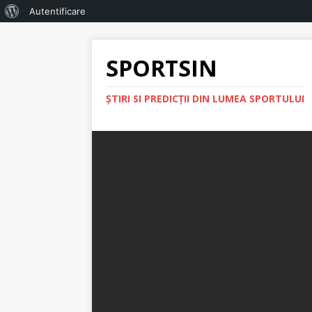
Autentificare
SPORTSIN
ŞTIRI SI PREDICŢII DIN LUMEA SPORTULUI