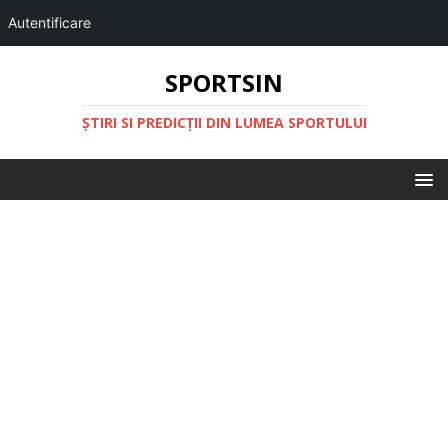
Autentificare
SPORTSIN
ŞTIRI SI PREDICŢII DIN LUMEA SPORTULUI