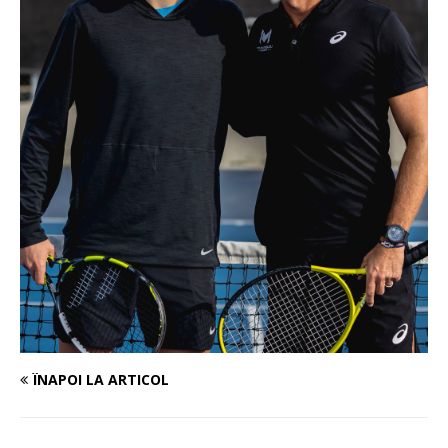
ÎNAPOI LA ARTICOL