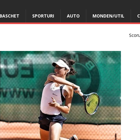
BASCHET
SPORTURI
AUTO
MONDEN/UTIL
C
Scorur