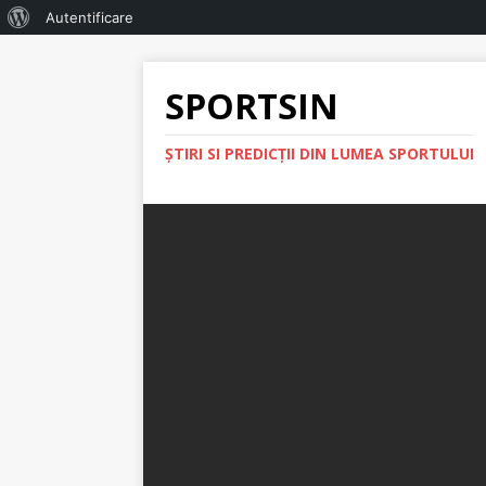
Autentificare
SPORTSIN
ŞTIRI SI PREDICŢII DIN LUMEA SPORTULUI