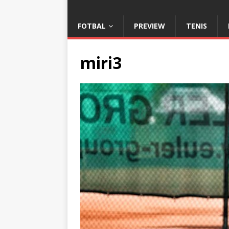
FOTBAL
PREVIEW
TENIS
miri3