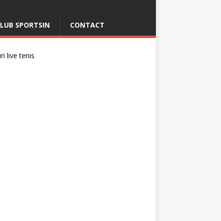
LUB SPORTSIN
CONTACT
i live tenis